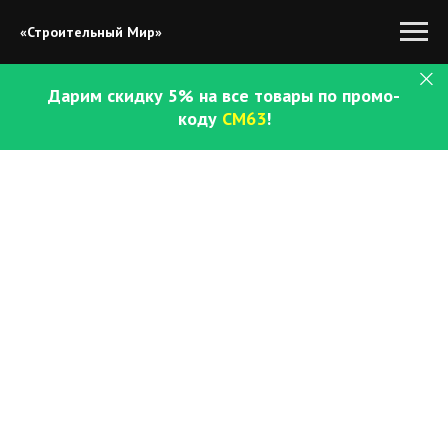
«Строительный Мир»
Дарим скидку 5% на все товары по промо-
коду
СМ63
!