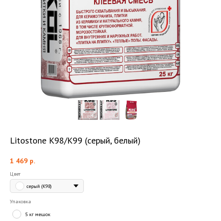
Litostone K98/K99 (серый, белый)
1 469
р.
Цвет
серый (К98)
Упаковка
5 кг мешок