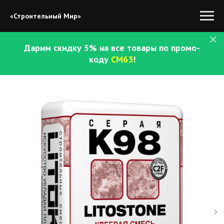
«Строительный Мир»
Дарим скидку 5% на все товары по промо-
коду
СМ63
!