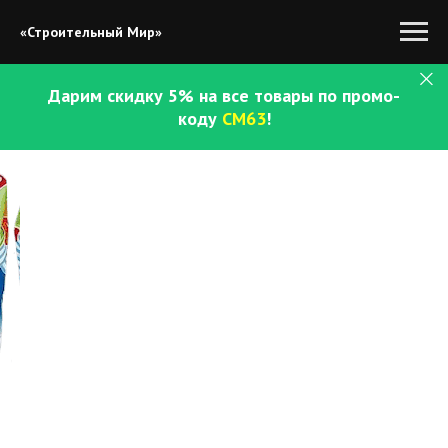
«Строительный Мир»
Дарим скидку 5% на все товары по промо-
коду
СМ63
!