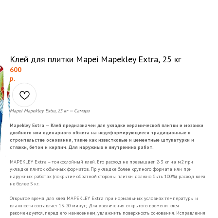
Клей для плитки Mapei Mapekley Extra, 25 кг
600
р.
Mapei Mapekley Extra, 25 кг — Самара
Mapekley Extra — Клей предназначен для укладки керамической плитки и мозаики
двойного или одинарного обжига на недеформирующиеся традиционные в
строительстве основания, такие как известковые и цементные штукатурки и
стяжки, бетон и кирпич. Для наружных и внутренних работ.
MAPEKLEY Extra
– тонкослойный клей. Его расход не превышает 2-3 кг на м2 при
укладке плиток обычных форматов. Пр укладке более крупного формата или при
наружных работах (покрытие обратной стороны плитки должно быть
100%) расход клея
не более 5 кг.
Открытое время для клея MAPEKLEY Extra при нормальных условиях температуры и
влажности составляет 15-20 минут; Для увеличения открытого времени клея
рекомендуется, перед его нанесением, увлажнить поверхность основания. Исправления