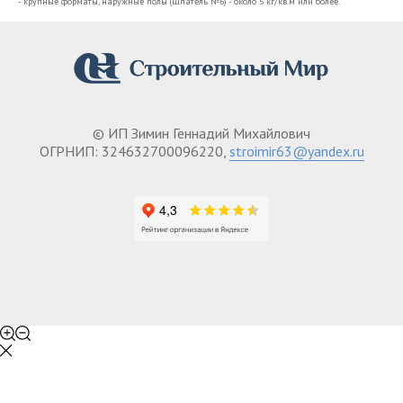
- крупные форматы, наружные полы (шпатель №6) - около 5 кг/кв.м или более.
© ИП Зимин Геннадий Михайлович
ОГРНИП: 324632700096220,
stroimir63@yandex.ru