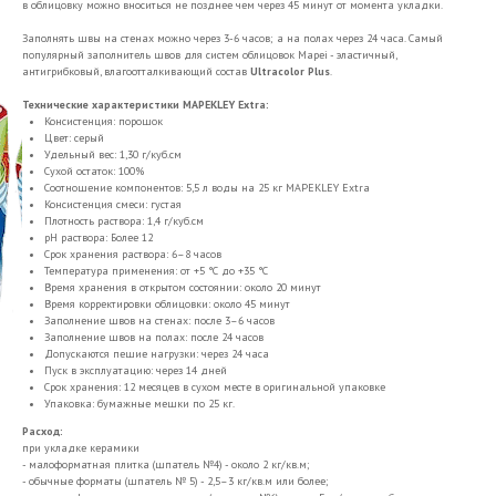
в облицовку можно вноситься не позднее чем через 45 минут от момента укладки.
Заполнять швы на стенах можно через 3-6 часов; а на полах через 24 часа. Самый
популярный заполнитель швов для систем облицовок Mapei - эластичный,
антигрибковый, влагоотталкивающий состав
Ultracolor Plus
.
Технические характеристики MAPEKLEY Extra:
Консистенция: порошок
Цвет: серый
Удельный вес: 1,30 г/куб.см
Сухой остаток: 100%
Соотношение компонентов: 5,5 л воды на 25 кг MAPEKLEY Extra
Консистенция смеси: густая
Плотность раствора: 1,4 г/куб.см
pH раствора: Более 12
Срок хранения раствора: 6–8 часов
Температура применения: от +5 °С до +35 °С
Время хранения в открытом состоянии: около 20 минут
Время корректировки облицовки: около 45 минут
Заполнение швов на стенах: после 3–6 часов
Заполнение швов на полах: после 24 часов
Допускаются пешие нагрузки: через 24 часа
Пуск в эксплуатацию: через 14 дней
Срок хранения: 12 месяцев в сухом месте в оригинальной упаковке
Упаковка: бумажные мешки по 25 кг.
Расход:
при укладке керамики
- малоформатная плитка (шпатель №4) - около 2 кг/кв.м;
- обычные форматы (шпатель № 5) - 2,5–3 кг/кв.м или более;