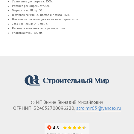
Удлинение до разрыва: 800%.
Рабочее расширение: ±25%.
Твердость по Шору: 20.
Цветовая гамма: 26 цветов и прозрачный.
Нанесение: пистолет для нанесения герметиков.
Срок хранения: 24 месяца.
Расход: в зависимости от размера шва.
Упаковка: тубы 310 мл.
© ИП Зимин Геннадий Михайлович
ОГРНИП: 324632700096220,
stroimir63@yandex.ru