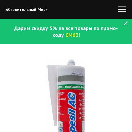
«Строительный Мир»
Дарим скидку 5% на все товары по промо-
коду
СМ63
!