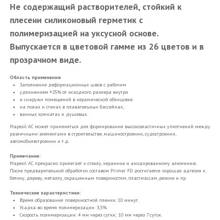
Не содержащий растворителей, стойкий к
плесени силиконовый герметик с
полимеризацией на уксусной основе.
Выпускается в цветовой гамме из 26 цветов и в
прозрачном виде.
Область применения
Заполнение деформационных швов с рабочим
удлинением ±25% от исходного размера внутри
и снаружи помещений в керамической облицовке
на полах и стенах в плавательных бассейнах,
ванных комнатах и душевых.
Mapesil AC может применяться для формирования высокоэластичных уплотнений между
различными элементами в строительстве, машиностроении, судостроении,
автомобилестроении и т.д.
Примечание:
Mapesil AC прекрасно прилегает к стеклу, керамике и анодированному алюминию.
После предварительной обработки составом Primer FD достигается хорошая адгезия к
бетону, дереву, металлу, окрашенным поверхностям, пластмассам, резине и пр.
Технические характеристики:
Время образования поверхностной пленки: 10 минут.
Усадка во время полимеризации: 3,5%.
Скорость полимеризации: 4 мм через сутки; 10 мм через 7 суток.