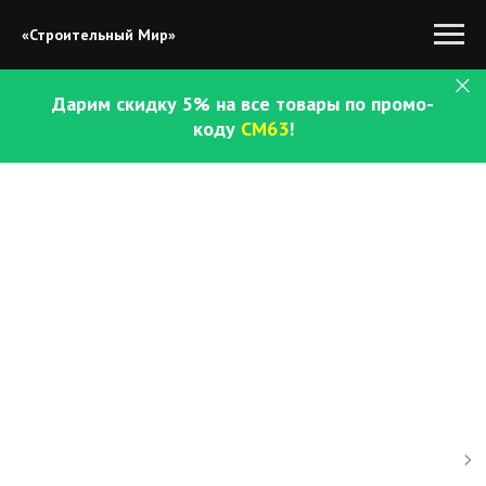
«Строительный Мир»
Дарим скидку 5% на все товары по промо-
коду
СМ63
!